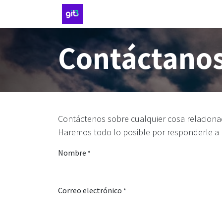
Ir al contenido
Inicio
Servicios
Precios
Histor
Contáctano
Contáctenos sobre cualquier cosa relaciona
Haremos todo lo posible por responderle a 
Nombre
*
Correo electrónico
*