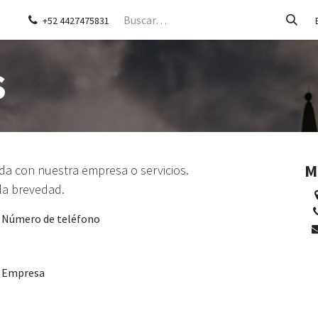
ias de éxito
Sobre nosotros
Ayuda
Cita
Contáctanos
+52 4427475831
s
M
da con nuestra empresa o servicios.
la brevedad.
Número de teléfono
Empresa